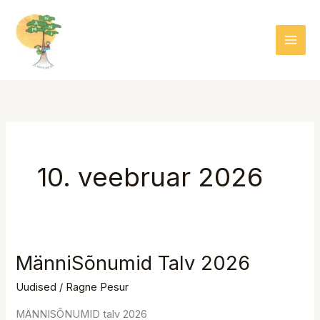
Skip
to
content
10. veebruar 2026
MänniSõnumid Talv 2026
MänniSõnumid
Talv
Uudised
/
Ragne Pesur
2026
MÄNNISÕNUMID talv 2026