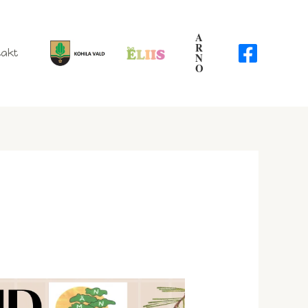
A
R
akt
N
O