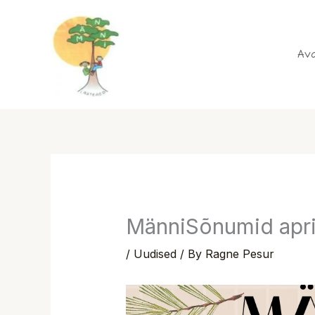
Skip
to
content
Ava
MänniSõnumid apri
/
Uudised
/ By
Ragne Pesur