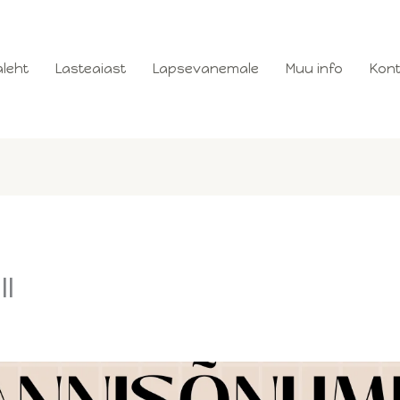
leht
Lasteaiast
Lapsevanemale
Muu info
Kont
ll